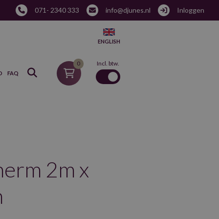
071- 2340 333
info@djunes.nl
Inloggen
ENGLISH
0
Incl. btw.
D
FAQ
herm 2m x
n