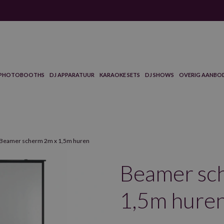
PHOTOBOOTHS
DJ APPARATUUR
KARAOKE SETS
DJ SHOWS
OVERIG AANBO
Beamer scherm 2m x 1,5m huren
Beamer sc
1,5m hure