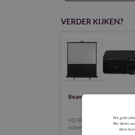
VERDER KIJKEN?
romecast huren
Beamer en scherm huren
We gebruike
mecast is een
HD Beamer: Projectoren m
We delen ook
reamingapparaat
scherpe resolutie voor
deze kun
eenvoudig media
presentaties en visuals. 400