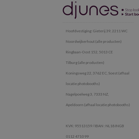
Hoofdvestiging: Gieterij 39, 2211 WC
Noordwijkerhout (alle producten)
Ringbaan-Oost 152, 5013 CE
Tilburg (alle producten)
Koningsweg 22, 3762 EC, Soest (afhaal
locatie photobooths)
Nagelpoelweg 3, 7333 NZ,
Apeldoorn (afhaal locatie photobooths)
KVK: 95513159 / IBAN : NL18 INGB
0112 4710 99