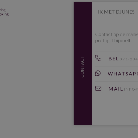
IK MET DJUNES
Contact op de manier 
prettigst bij voelt.
BEL
CONTACT
071-23
WHATSAP
MAIL
INFO