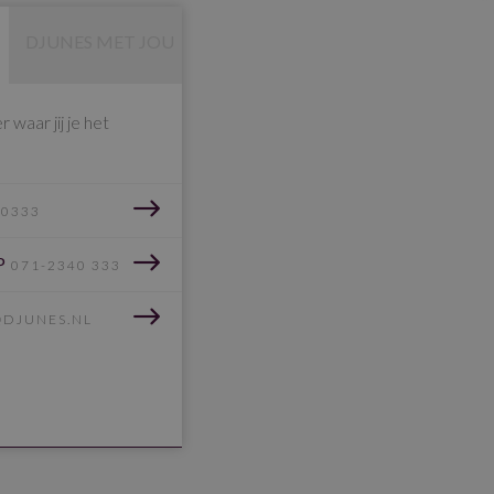
DJUNES MET JOU
waar jij je het
40333
P
071-2340 333
@DJUNES.NL