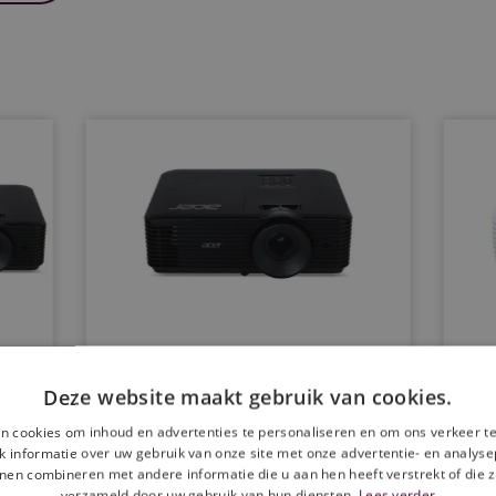
HD beamer huren
4k
Deze website maakt gebruik van cookies.
n cookies om inhoud en advertenties te personaliseren en om ons verkeer te
et
HD Beamer: Projector met
4K
 informatie over uw gebruik van onze site met onze advertentie- en analyse
scherpe resolutie voor
sc
nen combineren met andere informatie die u aan hen heeft verstrekt of die z
0
presentaties en visuals. 4000
pr
verzameld door uw gebruik van hun diensten.
Lees verder