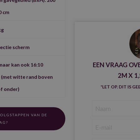
0 cm
kg
jectie scherm
EEN VRAAG OV
maar kan ook 16:10
2M X 1
 (met witte rand boven
*LET OP. DIT IS 
f onder)
OLGSTAPPEN VAN DE
AG?