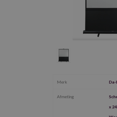
Merk
Da-l
Afmeting
Sch
x 2
Wee