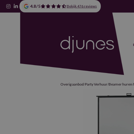
4.8
/
5
Bekijk 476 reviews
Overig aanbod
/
Party Verhuur
/
Beamer huren
/