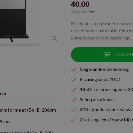
40,00
33,06 excl. btw.
Bij Djunes kun je moeiteloos e
op je beamerinstallatie. Ontd
complete projectieopstelling.
AAN OF
Gegarandeerde levering
Ervaring sinds 2007
1850+ reserveringen in 2
ite
Scherpe tarieven
400+ goede klant reviews
ermformaat (BxH): 206cm
Gratis op- en afbouw bij t
45 cm
rgavegebied (BxH): 200