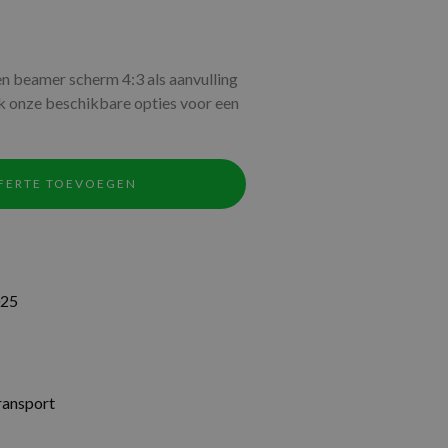
en beamer scherm 4:3 als aanvulling
ek onze beschikbare opties voor een
FERTE TOEVOEGEN
025
ransport