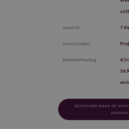
x15
Gewicht
7.4 
Soort product
Pro
Beeldverhouding
4:3 
16:9
en/o
BENIEUWD NAAR DE VERV
AANVRA